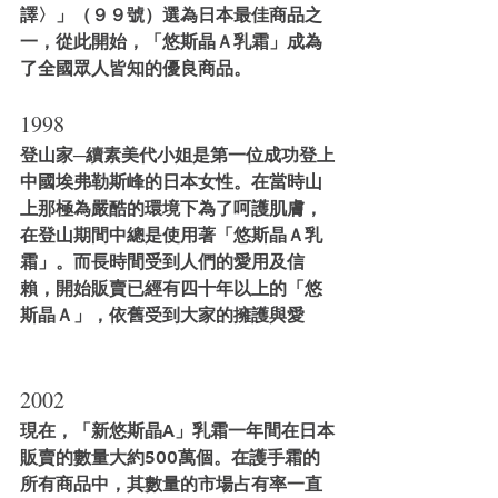
譯〉」（９９號）選為日本最佳商品之
一，從此開始，「悠斯晶Ａ乳霜」成為
了全國眾人皆知的優良商品。
1998
登山家─續素美代小姐是第一位成功登上
中國埃弗勒斯峰的日本女性。在當時山
上那極為嚴酷的環境下為了呵護肌膚，
在登山期間中總是使用著「悠斯晶Ａ乳
霜」。而長時間受到人們的愛用及信
賴，開始販賣已經有四十年以上的「悠
斯晶Ａ」，依舊受到大家的擁護與愛
2002
現在，「新悠斯晶A」乳霜一年間在日本
販賣的數量大約500萬個。在護手霜的
所有商品中，其數量的市場占有率一直