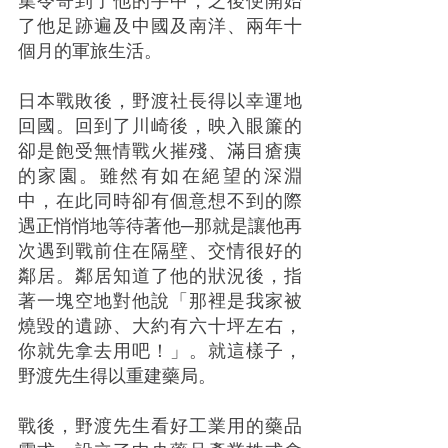
了他足跡遍及中國及南洋、兩年十
個月的軍旅生活。
日本戰敗後，野渡社長得以幸運地
回國。回到了川崎後，映入眼簾的
卻是飽受無情戰火摧殘、滿目瘡痍
的家園。雖然有如在絕望的深淵
中，在此同時卻有個意想不到的際
遇正悄悄地等待著他─那就是讓他再
次遇到戰前住在隔壁、交情很好的
鄰居。鄰居知道了他的狀況後，指
著一塊空地對他說「那裡是我家被
燒毀的遺跡、大約有六十坪左右，
你就先拿去用吧！」。就這樣子，
野渡先生得以重建藥局。
戰後，野渡先生看好工業用的藥品