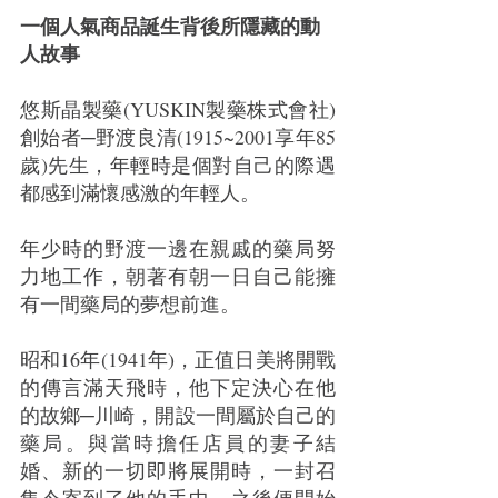
一個人氣商品誕生背後所隱藏的動
人故事
悠斯晶製藥(YUSKIN製藥株式會社)
創始者─野渡良清(1915~2001享年85
歲)先生，年輕時是個對自己的際遇
都感到滿懷感激的年輕人。
年少時的野渡一邊在親戚的藥局努
力地工作，朝著有朝一日自己能擁
有一間藥局的夢想前進。
昭和16年(1941年)，正值日美將開戰
的傳言滿天飛時，他下定決心在他
的故鄉─川崎，開設一間屬於自己的
藥局。與當時擔任店員的妻子結
婚、新的一切即將展開時，一封召
集令寄到了他的手中，之後便開始