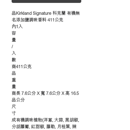
品
Kirkland Signature 科克蘭 有機無
名
添加鹽調味香料 411公克
內
1入
容
量
/
入
數
商
411公克
品
重
量
商
長 7.6公分 X 寬 7.6公分 X 高 16.5
品
公分
尺
寸
成
有機調味植物(洋蔥, 大蒜, 黑胡椒,
分
胡蘿蔔, 紅甜椒, 羅勒, 月桂葉, 辣