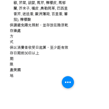
椒, 芹菜, 胡荽, 馬芹, 檸檬皮, 馬郁
蘭, 芥末子, 橘皮 ,奧勒岡草, 巴西里
香芹, 迷迭香, 歐洲薄荷, 百里香, 蕃
茄), 檸檬酸
保
請避免陽光照射，並存放在陰涼乾
存
燥處
方
式
保
以消費者收受日起算，至少距有效
存
日期前30日以上
期
限
產
美國
地
順豐運費參考
2023-2-1