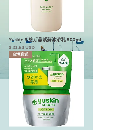
Yuskin S 悠斯晶紫蘇沐浴乳 500ml
Price
$ 21.68 USD
台灣直送