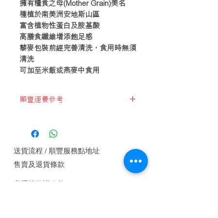
擁有糧食之母(Mother Grain)美名
種植於南美洲安地斯山區
富含植物性蛋白及胺基酸
高膳食纖維增添飽足感
藜麥包裝前經完善清洗，食用時無須
清洗
可加至米飯或燕麥中食用
順豐運費參考
2023-2-1
首公斤$45
以後每0.5kg/$18
送貨流程 / 順豐服務點地址
以後每1kg/$36
售賣及退貨條款
1kg=$45
私隱權保護政策
1.5kg=$63
付款方法
2.kg=$81
2.5kg=$99.....