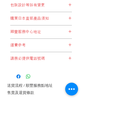
包裝設計等如有變更
※包裝設計等如有變更，恕不另行通
購買日本直郵產品須知
知。
顧客於購買結帳時，所選擇運費設定
順豐服務中心地址
* 必須選擇以下兩個:
順豐站地址
"日本直郵至順豐站取件"
或
"日本集運至
運費參考
順便智能櫃地址
香港(香港段運費自付)"
順豐服務點地址
*請注意，運費計算不足一公斤亦是一
順豐速運服務中心地址
請務必提供電話號碼
公斤計算*
* 切勿選擇:
*每件產品重量以本公司設定為準*
"本地發貨商品"
，此設定為於香港發貨
如未能提供電話號碼順豐快遞是不會接
*顧客購物時於購物車內會自動計算整
的產品，客戶如錯誤選擇這設定，本公
收郵件, 請務必提供電話號碼.
體重量及運費*
司將會代客改為
"香港段運費自付"
方式
1 JAN, 2018
付運， 即香港本土運費將由順豐發
送貨流程 / 順豐服務點地址
出，顧客收件自行付香港段運費。
本
公
售賣及退貨條款
司或要求補回運費差價。
日本直郵至
(順豐站取件)或(工商業
私隱權保護政策
樓宇)
付款方法