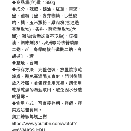
◆商品重(容)量：350g
◆成分：辣椒、鵝油、紅蔥、蒜頭、
鹽、雞粉〔鹽、麥芽糊精、L-麩酸
鈉、糖、玉米澱粉、雞肉粉(含迷迭
香萃取物)、香料、酵母萃取物(含
鹽)、雞油(含迷迭香萃取物)、棕櫚
油、調味劑(
5
＇-
次黃
嘌呤核苷磷酸
二鈉、
5
’-鳥嘌呤核苷磷酸二鈉、白
胡椒〕、糖
◆產地：台灣
◆保存方法：完整包裝，放置陰涼乾
燥處，避免高溫陽光直射；開封後請
放入冷藏，並儘速食用完畢；請使用
乾淨乾燥的湯匙取用，避免因水分造
成發霉。
◆食用方式：可直接拌麵、拌飯、拌
菜或沾醬食用。
鵝油辣椒螞蟻上樹
https://www.youtube.com/watch?
v=rWAHfSSJpBU