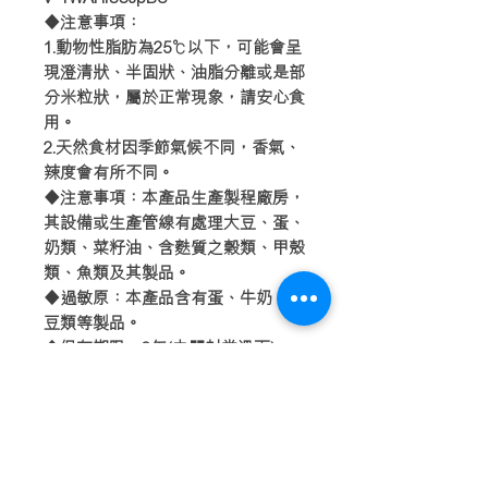
◆注意事項：
1.動物性脂肪為25℃以下，可能會呈
現澄清狀、半固狀、油脂分離或是部
分米粒狀，屬於正常現象，請安心食
用。
2.天然食材因季節氣候不同，香氣、
辣度會有所不同。
◆注意事項：本產品生產製程廠房，
其設備或生產管線有處理大豆、蛋、
奶類、菜籽油、含麩質之穀類、甲殼
類、魚類及其製品。
◆過敏原：本產品含有蛋、牛奶、大
豆類等製品。
◆保存期限：2年(未開封常溫下)
送貨流程 / 順豐服務點地址
售賣及退貨條款