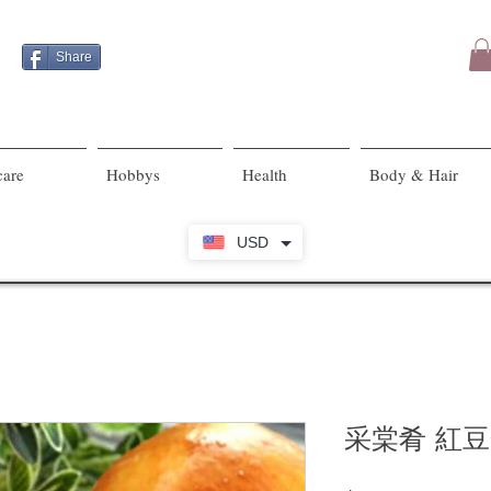
Share
care
Hobbys
Health
Body & Hair
USD
采棠肴 紅