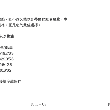
以後每1kg/$36
1kg=$45
1.5kg=$63
粒餡，既不甜又能吃到整顆的紅豆顆粒，中
2kg=$81
風格，正是您的最佳選擇。
2.5kg=$99......
芽.沙拉油
寬/高
.2/6.3
.8/5.3
/12.5
3/6.2
封後請冷藏保存
Follow Us
P