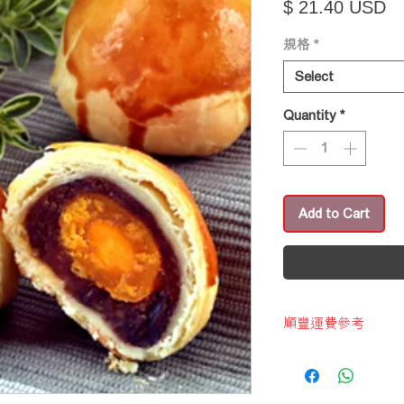
Pr
$ 21.40 USD
規格
*
Select
Quantity
*
Add to Cart
順豐運費參考
2023-2-1
首公斤$45
以後每0.5kg/$18