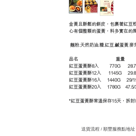
金黃且酥鬆的餅皮，包裹著紅豆
心有個整顆的蛋黃，料多實在的
麵粉.天然奶油.糖.紅豆.鹹蛋黃.麥
品名 重量 長/
紅豆蛋黃酥8入 770G 28.7/19
紅豆蛋黃酥12入 1145G 29.8/29
紅豆蛋黃酥16入 1440G 29/19.5
紅豆蛋黃酥20入 1780G 47.5/30.
*紅豆蛋黃酥常溫保存15天，拆
送貨流程 / 順豐服務點地址