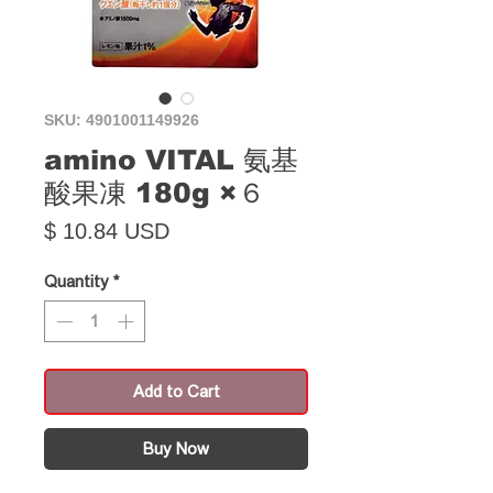
SKU: 4901001149926
amino VITAL 氨基
酸果凍 180g ×６
Price
$ 10.84 USD
Quantity
*
Add to Cart
Buy Now