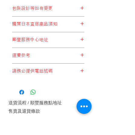
包裝設計等如有變更
※包裝設計等如有變更，恕不另行通
購買日本直郵產品須知
知。
顧客於購買結帳時，所選擇運費設定
順豐服務中心地址
* 必須選擇以下兩個:
順豐站地址
"日本直郵至順豐站取件"
或
"日本集運至
運費參考
順便智能櫃地址
香港(香港段運費自付)"
順豐服務點地址
*請注意，運費計算不足一公斤亦是一
順豐速運服務中心地址
請務必提供電話號碼
公斤計算*
* 切勿選擇:
*每件產品重量以本公司設定為準*
"本地發貨商品"
，此設定為於香港發貨
如未能提供電話號碼順豐快遞是不會接
*顧客購物時於購物車內會自動計算整
的產品，客戶如錯誤選擇這設定，本公
收郵件, 請務必提供電話號碼.
體重量及運費*
司將會代客改為
"香港段運費自付"
方式
1 JAN, 2018
付運， 即香港本土運費將由順豐發
送貨流程 / 順豐服務點地址
出，顧客收件自行付香港段運費。
本
公
售賣及退貨條款
司或要求補回運費差價。
日本直郵至
(順豐站取件)或(工商業
私隱權保護政策
樓宇)
付款方法