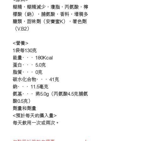
糊精，糊精減少，瓊脂，丙氨酸，檸
檬酸（鈉），脯氨酸，香料，增稠多
醣類，甜味劑（安賽蜜K），著色劑
（V.B2）
<營養>
1袋每130克
能量···180Kcal
蛋白···5.0克
脂質···0克
碳水化合物···41克
鈉···11.5毫克
氨基···將5.0g（丙氨酸4.5克脯氨
酸0.5克）
劑量和劑量
<預計每天的攝入量>
每天飲用一次或兩次。