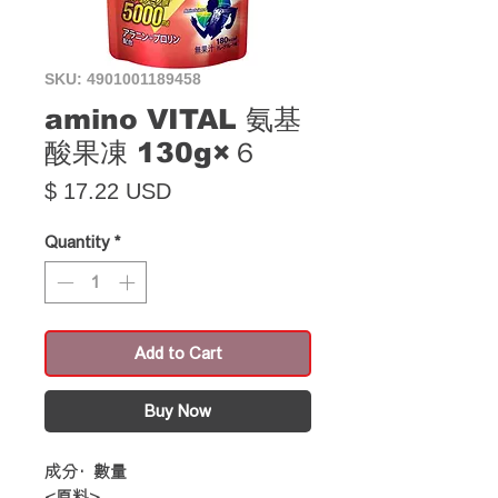
SKU: 4901001189458
amino VITAL 氨基
酸果凍 130g×６
Price
$ 17.22 USD
Quantity
*
Add to Cart
Buy Now
成分·數量
<原料>