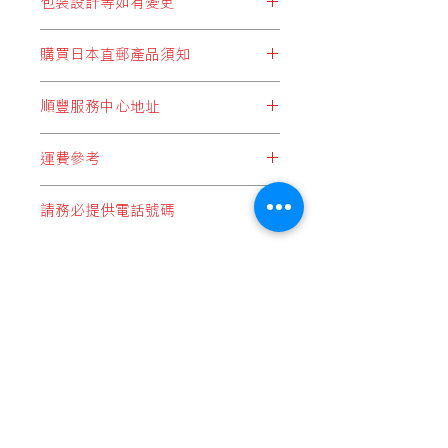
包裝設計等如有變更
※包裝設計等如有變更，恕不另行通
購買日本直郵產品須知
知。
顧客於購買結帳時，所選擇運費設定
順豐服務中心地址
* 必須選擇以下兩個:
順豐站地址
"日本直郵至順豐站取件"
或
"日本集運至
運費參考
順便智能櫃地址
香港(香港段運費自付)"
順豐服務點地址
*請注意，運費計算不足一公斤亦是一
順豐速運服務中心地址
請務必提供電話號碼
公斤計算*
* 切勿選擇:
*每件產品重量以本公司設定為準*
"本地發貨商品"
，此設定為於香港發貨
如未能提供電話號碼順豐快遞是不會接
*顧客購物時於購物車內會自動計算整
的產品，客戶如錯誤選擇這設定，本公
收郵件, 請務必提供電話號碼.
體重量及運費*
司將會代客改為
"香港段運費自付"
方式
1 JAN, 2018
付運， 即香港本土運費將由順豐發
送貨流程 / 順豐服務點地址
出，顧客收件自行付香港段運費。
本
公
售賣及退貨條款
司或要求補回運費差價。
日本直郵至
(順豐站取件)或(工商業
私隱權保護政策
樓宇)
付款方法
0-1kg
HK$50