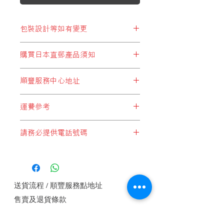
包裝設計等如有變更
※包裝設計等如有變更，恕不另行通
購買日本直郵產品須知
知。
顧客於購買結帳時，所選擇運費設定
順豐服務中心地址
* 必須選擇以下兩個:
順豐站地址
"日本直郵至順豐站取件"
或
"日本集運至
運費參考
順便智能櫃地址
香港(香港段運費自付)"
順豐服務點地址
*請注意，運費計算不足一公斤亦是一
順豐速運服務中心地址
請務必提供電話號碼
公斤計算*
* 切勿選擇:
*每件產品重量以本公司設定為準*
"本地發貨商品"
，此設定為於香港發貨
如未能提供電話號碼順豐快遞是不會接
*顧客購物時於購物車內會自動計算整
的產品，客戶如錯誤選擇這設定，本公
收郵件, 請務必提供電話號碼.
體重量及運費*
司將會代客改為
"香港段運費自付"
方式
1 JAN, 2018
付運， 即香港本土運費將由順豐發
送貨流程 / 順豐服務點地址
出，顧客收件自行付香港段運費。
本
公
售賣及退貨條款
司或要求補回運費差價。
日本直郵至
(順豐站取件)或(工商業
私隱權保護政策