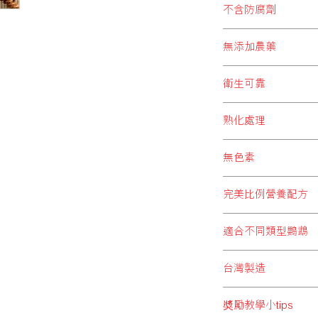
及毛色更健康亮澤。
不含防腐劑
別，超卓品質給予飼
過量的防腐劑會影響
無添加農藥
敏、流口水、嘔吐、
成負擔，同時會增加
長時間接觸低劑量的
BRIDIE’S PA
衛生可靠
BRIDIE’S PA
然成分，把大自然最
BRIDIE’S PA
選。
熟化處理
包裝過程，均注重衛
等污染。
BRIDIE’S PA
無色素
理，令穀物中之澱粉
量，將當中營養發揮
服用人工色素過多，
會，避免毒素積聚。
完美比例營養配方
機會導致生育力下降、
PARTY不含任何人
BRIDIE’S PA
適合不同類型鸚鵡
鵡，拼配出均衡完善
命及礦物質等多種營
為配合各類型鸚鵡需要，
台灣製造
適合不同大小體型鸚
同鸚鵡需要。
台灣擁有成熟的飼料
奬勵教學小tips
飼料上，於亞洲區更屬領