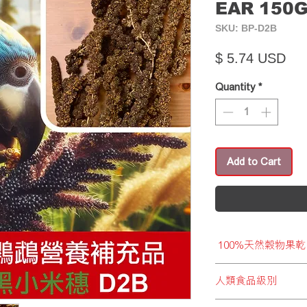
EAR 150
SKU: BP-D2B
Pri
$ 5.74 USD
Quantity
*
Add to Cart
100%天然穀物果乾
拒絕加入化學食材以
人類食品級別
須的胺基酸、維他命
給予全面而豐富營養
BRIDIE’S PA