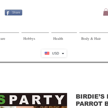
Share
care
Hobbys
Health
Body & Hair
USD
BIRDIE’S
PARROT 