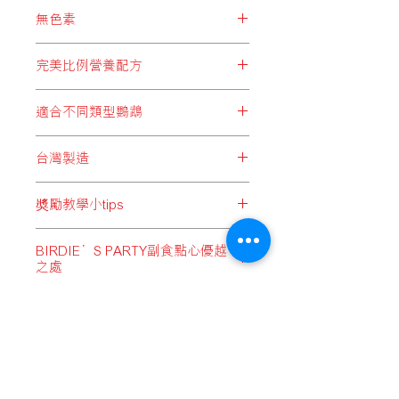
BRIDIE’S PARTY精心挑選之各款穀
塵等污染。
無色素
物，均經過熟化處理，令穀物中之澱粉
1質更有效地被分解，提高穀物能量，
服用人工色素過多，不但對身體造成
將當中營養發揮至最大效；同時全面降
完美比例營養配方
不必要的負擔，更有機會導致生育力下
低穀物發芽機會，避免毒素積聚。
降、過敏、氣喘等症狀。BRIDIE’S
BRIDIE’S PARTY以精準的比例，針
PARTY不含任何人工色素，確保愛寵身
適合不同類型鸚鵡
對不同大小種類的鸚鵡，拼配出均衡完
體輕鬆無負擔。
善的天然飼料，蘊含豐富蛋白質、維他
為配合各類型鸚鵡需要，BRIDIE’S
命及礦物質等多種營養，為愛寵提供每
台灣製造
PARTY分別配備5款適合不同大小體型
日最佳膳食之選。
鸚鵡、並分有殼及無殼飼料，以迎合不
台灣擁有成熟的飼料製作技術及經
同鸚鵡需要。
奬勵教學小tips
驗，尤其在鸚鵡及雀鳥飼料上，於亞洲
區更屬領先地位，BRIDIE’S PARTY為
當鸚鵡小朋友不肯回籠時，或呼喚牠們
鸚鵡們提供優質而價格合理的飼料選
BIRDIE’S PARTY副食點心優越
「過來」時，可用BIRDIE’S PARTY鸚
擇，M.I.T（Made In Taiwan）品質更是
之處
鵡綜合營養小食作為鼓勵，來提升小朋
備受肯定。
友們的動力！
水果、果乾：以低溫烘焙，盡量保留
當小朋友生病時，可作補充體力之營養
果乾內之維他命，可帶給小朋友更均衡
品
的營養。
與小朋友互動時，若成功聽取指令，則
小米穗：被譽為最佳且最能引誘寵物鸚
送貨流程 / 順豐服務點地址
以此作為奬品
鵡的天然食品的小米穗，保留全支完整
售賣及退貨條款
狀態，以模仿大自然生態啄食境況，讓