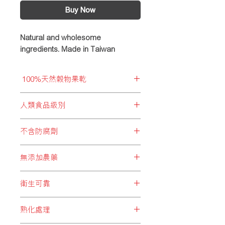
Buy Now
Natural and wholesome
ingredients. Made in Taiwan
100%天然穀物果乾
拒絕加入化學食材以減低成分，而優質
人類食品級別
穀物能提供身體必須的胺基酸、維他
命、礦物質及纖維素等多種必要成分，
BRIDIE’S PARTY所精選的每項食
給予全面而豐富營養，同時亦有助提升
不含防腐劑
材，均為人類可食用級別，超卓品質給
消化能力，讓腸道及毛色更健康亮澤。
予飼主最強信心！
過量的防腐劑會影響身體新陳代謝平
無添加農藥
衡，輕者會產生過敏、流口水、嘔吐、
心悸等症狀；嚴重者對肝臟及腎臟造成
長時間接觸低劑量的農藥，有導致慢
負擔，同時會增加致癌風險。為了您的
衛生可靠
性中毒的機會。BRIDIE’S PARTY堅持
愛寵健康，BRIDIE’S PARTY拒絕加添
守護愛寵健康，選取不含農藥的天然成
BRIDIE’S PARTY所選用之每項食
防腐劑，減低各種健康風險。
分，把大自然最優質的食材，成為愛寵
熟化處理
材，由生產、拼配以至包裝過程，均注
們的最健康之選。
重衛生，避免不必要的細菌、病毒或灰