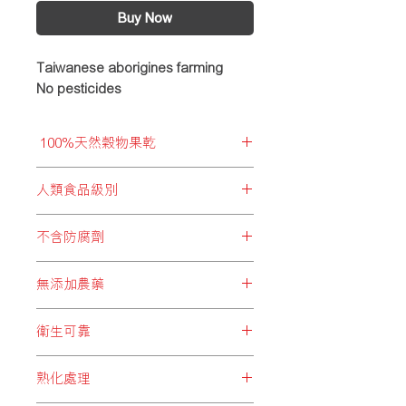
Buy Now
Taiwanese aborigines farming
No pesticides
100%天然穀物果乾
拒絕加入化學食材以減低成分，而優質
人類食品級別
穀物能提供身體必須的胺基酸、維他
命、礦物質及纖維素等多種必要成分，
BRIDIE’S PARTY所精選的每項食
給予全面而豐富營養，同時亦有助提升
不含防腐劑
材，均為人類可食用級別，超卓品質給
消化能力，讓腸道及毛色更健康亮澤。
予飼主最強信心！
過量的防腐劑會影響身體新陳代謝平
無添加農藥
衡，輕者會產生過敏、流口水、嘔吐、
心悸等症狀；嚴重者對肝臟及腎臟造成
長時間接觸低劑量的農藥，有導致慢
負擔，同時會增加致癌風險。為了您的
衛生可靠
性中毒的機會。BRIDIE’S PARTY堅持
愛寵健康，BRIDIE’S PARTY拒絕加添
守護愛寵健康，選取不含農藥的天然成
BRIDIE’S PARTY所選用之每項食
防腐劑，減低各種健康風險。
分，把大自然最優質的食材，成為愛寵
熟化處理
材，由生產、拼配以至包裝過程，均注
們的最健康之選。
重衛生，避免不必要的細菌、病毒或灰