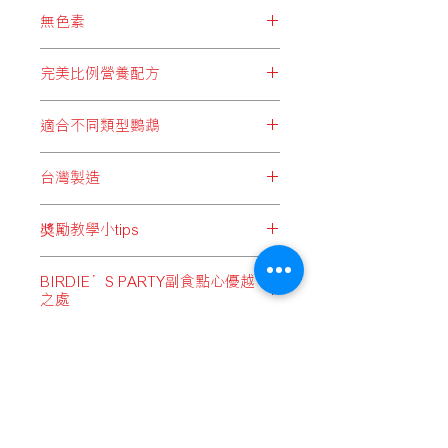
BRIDIE’S PARTY精心挑選之各款穀
塵等污染。
無色素
物，均經過熟化處理，令穀物中之澱粉
1質更有效地被分解，提高穀物能量，
服用人工色素過多，不但對身體造成
將當中營養發揮至最大效；同時全面降
完美比例營養配方
不必要的負擔，更有機會導致生育力下
低穀物發芽機會，避免毒素積聚。
降、過敏、氣喘等症狀。BRIDIE’S
BRIDIE’S PARTY以精準的比例，針
PARTY不含任何人工色素，確保愛寵身
適合不同類型鸚鵡
對不同大小種類的鸚鵡，拼配出均衡完
體輕鬆無負擔。
善的天然飼料，蘊含豐富蛋白質、維他
為配合各類型鸚鵡需要，BRIDIE’S
命及礦物質等多種營養，為愛寵提供每
台灣製造
PARTY分別配備5款適合不同大小體型
日最佳膳食之選。
鸚鵡、並分有殼及無殼飼料，以迎合不
台灣擁有成熟的飼料製作技術及經
同鸚鵡需要。
奬勵教學小tips
驗，尤其在鸚鵡及雀鳥飼料上，於亞洲
區更屬領先地位，BRIDIE’S PARTY為
當鸚鵡小朋友不肯回籠時，或呼喚牠們
鸚鵡們提供優質而價格合理的飼料選
BIRDIE’S PARTY副食點心優越
「過來」時，可用BIRDIE’S PARTY鸚
擇，M.I.T（Made In Taiwan）品質更是
之處
鵡綜合營養小食作為鼓勵，來提升小朋
備受肯定。
友們的動力！
水果、果乾：以低溫烘焙，盡量保留
當小朋友生病時，可作補充體力之營養
果乾內之維他命，可帶給小朋友更均衡
品
的營養。
與小朋友互動時，若成功聽取指令，則
小米穗：被譽為最佳且最能引誘寵物鸚
送貨流程 / 順豐服務點地址
以此作為奬品
鵡的天然食品的小米穗，保留全支完整
售賣及退貨條款
狀態，以模仿大自然生態啄食境況，讓