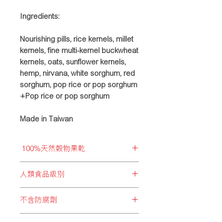
Ingredients:
Nourishing pills, rice kernels, millet
kernels, fine multi-kernel buckwheat
kernels, oats, sunflower kernels,
hemp, nirvana, white sorghum, red
sorghum, pop rice or pop sorghum
+Pop rice or pop sorghum
Made in Taiwan
100%天然穀物果乾
拒絕加入化學食材以減低成分，而優質
人類食品級別
穀物能提供身體必須的胺基酸、維他
命、礦物質及纖維素等多種必要成分，
BRIDIE’S PARTY所精選的每項食
給予全面而豐富營養，同時亦有助提升
不含防腐劑
材，均為人類可食用級別，超卓品質給
消化能力，讓腸道及毛色更健康亮澤。
予飼主最強信心！
過量的防腐劑會影響身體新陳代謝平