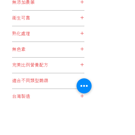
無添加農藥
衡，輕者會產生過敏、流口水、嘔吐、
心悸等症狀；嚴重者對肝臟及腎臟造成
長時間接觸低劑量的農藥，有導致慢
負擔，同時會增加致癌風險。為了您的
衛生可靠
性中毒的機會。BRIDIE’S PARTY堅持
愛寵健康，BRIDIE’S PARTY拒絕加添
守護愛寵健康，選取不含農藥的天然成
BRIDIE’S PARTY所選用之每項食
防腐劑，減低各種健康風險。
分，把大自然最優質的食材，成為愛寵
熟化處理
材，由生產、拼配以至包裝過程，均注
們的最健康之選。
重衛生，避免不必要的細菌、病毒或灰
BRIDIE’S PARTY精心挑選之各款穀
塵等污染。
無色素
物，均經過熟化處理，令穀物中之澱粉
1質更有效地被分解，提高穀物能量，
服用人工色素過多，不但對身體造成
將當中營養發揮至最大效；同時全面降
完美比例營養配方
不必要的負擔，更有機會導致生育力下
低穀物發芽機會，避免毒素積聚。
降、過敏、氣喘等症狀。BRIDIE’S
BRIDIE’S PARTY以精準的比例，針
PARTY不含任何人工色素，確保愛寵身
適合不同類型鸚鵡
對不同大小種類的鸚鵡，拼配出均衡完
體輕鬆無負擔。
善的天然飼料，蘊含豐富蛋白質、維他
為配合各類型鸚鵡需要，BRIDIE’S
命及礦物質等多種營養，為愛寵提供每
台灣製造
PARTY分別配備5款適合不同大小體型
日最佳膳食之選。
鸚鵡、並分有殼及無殼飼料，以迎合不
台灣擁有成熟的飼料製作技術及經
同鸚鵡需要。
驗，尤其在鸚鵡及雀鳥飼料上，於亞洲
區更屬領先地位，BRIDIE’S PARTY為
鸚鵡們提供優質而價格合理的飼料選
送貨流程 / 順豐服務點地址
擇，M.I.T（Made In Taiwan）品質更是