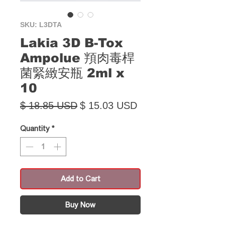
SKU: L3DTA
Lakia 3D B-Tox
Ampolue 頖肉毒桿
菌緊緻安瓶 2ml x
10
Regular Price
Sale Price
$ 18.85 USD
$ 15.03 USD
Quantity
*
Add to Cart
Buy Now