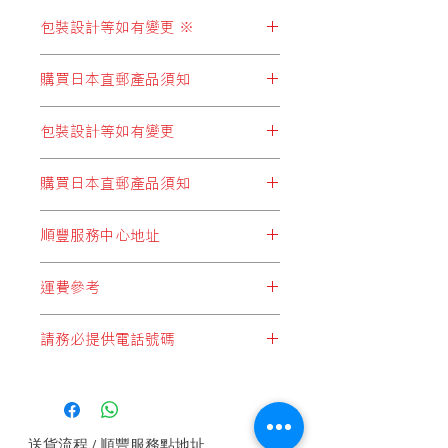
包裝設計等如有變更 ※
※包裝設計等如有變更，恕不另行通
購買日本直郵產品須知
知。
顧客於購買結帳時，所選擇運費設定
包裝設計等如有變更
* 必須選擇以下兩個:
※包裝設計等如有變更，恕不另行通
"日本直郵至順豐站取件"
或
"日本集運至
購買日本直郵產品須知
知。
香港(香港段運費自付)"
顧客於購買結帳時，所選擇運費設定
順豐服務中心地址
* 切勿選擇:
* 必須選擇以下兩個:
"本地發貨商品"
，此設定為於香港發貨
順豐站地址
"日本直郵至順豐站取件"
或
"日本集運至
的產品，客戶如錯誤選擇這設定，本公
運費參考
順便智能櫃地址
香港(香港段運費自付)"
司將會代客改為
"香港段運費自付"
方式
順豐服務點地址
*請注意，運費計算不足一公斤亦是一
付運， 即香港本土運費將由順豐發
順豐速運服務中心地址
請務必提供電話號碼
公斤計算*
* 切勿選擇:
出，顧客收件自行付香港段運費。
本
公
*每件產品重量以本公司設定為準*
"本地發貨商品"
，此設定為於香港發貨
司或要求補回運費差價。
如未能提供電話號碼順豐快遞是不會接
*顧客購物時於購物車內會自動計算整
的產品，客戶如錯誤選擇這設定，本公
收郵件, 請務必提供電話號碼.
體重量及運費*
司將會代客改為
"香港段運費自付"
方式
1 JAN, 2018
付運， 即香港本土運費將由順豐發
送貨流程 / 順豐服務點地址