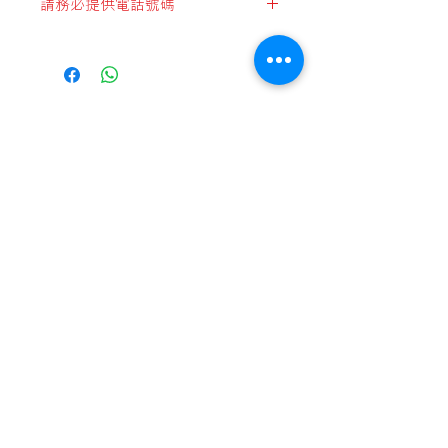
"日本直郵-
{Fedex} + {順豐}
非偏遠地區
請務必提供電話號碼
順便智能櫃地址
"日本直郵-
{Fedex} + {5DExpress}
工商
順豐服務點地址
如未能提供電話號碼順豐快遞是不會接
業區,非偏遠地區"
順豐速運服務中心地址
收郵件, 請務必提供電話號碼.
(選擇5DExpress之前請仔細檢查該速
遞公司所能付運地區)
送貨流程 / 順豐服務點地址
* 切勿選擇:
售賣及退貨條款
"本地發貨商品"
，此設定為於香港發貨
的產品，客戶如錯誤選擇這設定，
本公
私隱權保護政策
司或要求補回運費差價
付款方法
聯繫我們
Follow Us
+886 0983374277