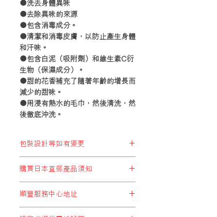
●洗去身體異味
●去除異味的來源
●包含消毒成分。
●清潔和消毒皮膚，以防止產生身體
和汗味。
●包含白泥（吸附劑）和維生素C衍
生物（保濕成分）。
●甜的花香補充了隨著年齡的增長而
減少的甜味。
●用浸有熱水的毛巾，然後清洗，然
後​​徹底沖洗。
包裝設計等如有變更
※包裝設計等如有變更，恕不另行通
購買日本直郵產品須知
知。
顧客於購買結帳時，所選擇運費設定
順豐服務中心地址
* 必須選擇以下:
順豐站地址