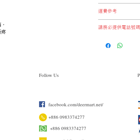
* 必須選擇以下兩個:
順豐站地址
"日本直郵至順豐站取
運費參考
順便智能櫃地址
自付)"
順豐服務點地址
*請注意，運費計算不
痛，
順豐速運服務中心地
請務必提供電話號
*每件產品重量以本公
* 切勿選擇:
折疼
*顧客購物時於購物車
"本地發貨商品"
，此設
如未能提供電話號碼順
1 JAN, 2018
誤選擇這設定，本公
供電話號碼.
式付運， 即香港本
香港段運費。
本
公司
日本直郵至
(順豐站取件)或(工
宇)
Follow Us
P
0-1kg
1-2kg
facebook.com/deermart.net/
2-3kg
+886 0983374277
3-4kg
+886 0983374277
4-5kg