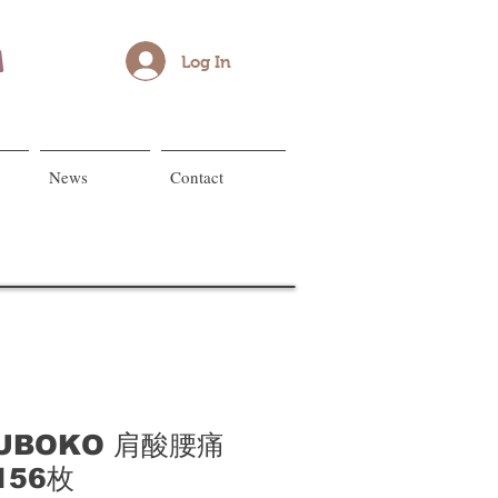
Log In
News
Contact
SUBOKO 肩酸腰痛
56枚