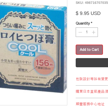
SKU: 49871670703
Pri
$ 9.95 USD
Quantity
*
Add to Cart
包裝設計等如有變
※包裝設計等如有變
購買日本直郵產品
顧客於購買結帳時，
順豐服務中心地址