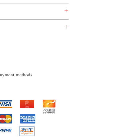
件"
或
"日本集運至香港(香港段運費
足一公斤亦是一公斤計算*
址
碼
司設定為準*
內會自動計算整體重量及運費*
定為於香港發貨的產品，客戶如錯
豐快遞是不會接收郵件, 請務必提
司將會代客改為
"香港段運費自付"
方
土運費將由順豐發出，顧客收件自行付
或要求補回運費差價。
商業樓
ayment methods
HK$50
HK$75
HK$105
HK$135
HK$160