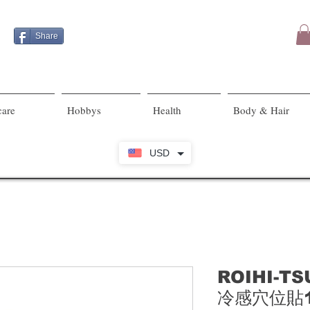
Share
care
Hobbys
Health
Body & Hair
USD
ROIHI-T
冷感穴位貼1