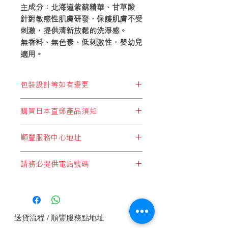
主成分：
北海道紫蘇精華、甘草酸
針對敏感性肌膚研發，保護肌膚不受
刺激，提供清新放鬆的洗淨感。
無香料、無色素、低刺激性，嬰幼兒
適用。
包裝設計等如有變更
※包裝設計等如有變更，恕不另行通
購買日本直郵產品須知
知。
顧客於購買結帳時，所選擇運費設定
順豐服務中心地址
* 必須選擇以下兩個:
順豐站地址
"日本直郵至順豐站取件"
或
"日本集運至
請務必提供電話號碼
順便智能櫃地址
香港(香港段運費自付)"
順豐服務點地址
如未能提供電話號碼順豐快遞是不會接
順豐速運服務中心地址
收郵件, 請務必提供電話號碼.
* 切勿選擇:
"本地發貨商品"
，此設定為於香港發貨
的產品，客戶如錯誤選擇這設定，本公
送貨流程 / 順豐服務點地址
司將會代客改為
"香港段運費自付"
方式