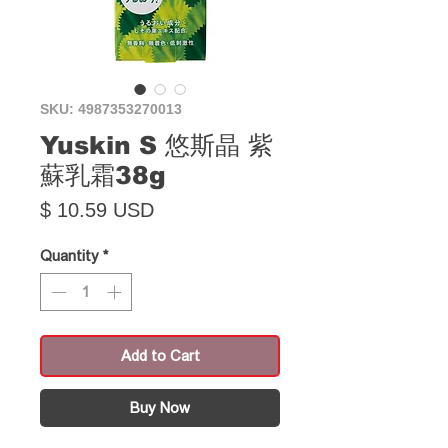
SKU: 4987353270013
Yuskin S 悠斯晶 紫
蘇乳霜38g
Price
$ 10.59 USD
Quantity
*
Add to Cart
Buy Now